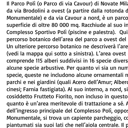
Il Parco Polì (o Parco di via Cavour) di Novate Mi
da via Brodolini a ovest (a partire dalla rotonda 
Monumentale) e da via Cavour a nord, è un parc
superficie di oltre 80 000 mq. Racchiude al suo in
Complesso Sportivo Polì (piscine e palestra). Qui
percorso botanico dell’area del parco a ovest del
Un ulteriore percorso botanico ne descriverà l’are
(vedi la mappa qui sotto a sinistra). L’area ovest
comprende 115 alberi suddivisi in 16 specie diver
alcune specie arbustive. Per quanto vi sia un num
specie, queste ne includono alcune ornamentali 
parchi e nei giardini (quali Acero dell’Amur; Alber
cinesi; Farnia fastigiata). Al suo interno, a nord, si
cosiddetto Frutteto Fiorito, non incluso in questo
quanto è un’area meritevole di trattazione a sé.
dell’ingresso principale del Complesso Polì, oppo
Monumentale, si trova un capiente parcheggio, co
piantumati sia suoi lati che nell’aiola centrale. Il