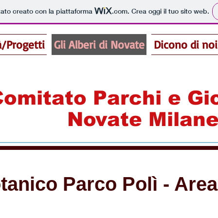
tato creato con la piattaforma
.com
. Crea oggi il tuo sito web.
à/Progetti
Gli Alberi di Novate
Dicono di noi
omitato Parchi e Gi
Novate Milan
anico Parco Polì - Are